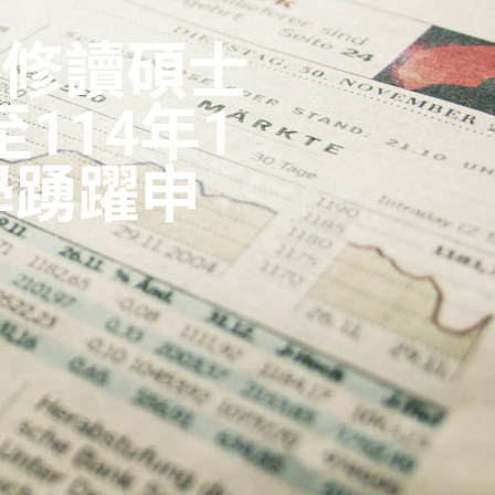
得修讀碩士
114年1
學踴躍申