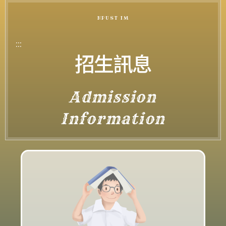
NPUST IM
:::
招生訊息
Admission
Information